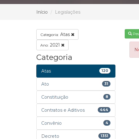
Início
Legislações
Pes
Atas
Categoria:
2021
Ano:
N
Categoria
Atas
120
Ato
31
Constituição
8
Contratos e Aditivos
444
Convênio
4
Decreto
1351