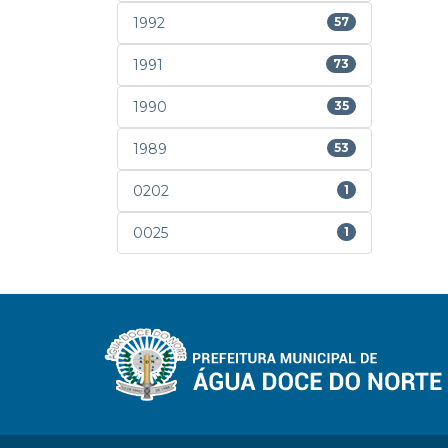
1992
57
1991
73
1990
35
1989
53
0202
1
0025
1