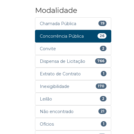
Modalidade
Chamada Pública
19
Concorrência Pública
26
Convite
2
Dispensa de Licitação
766
Extrato de Contrato
1
Inexigibilidade
170
Leilão
2
Não encontrado
21
Ofícios
1