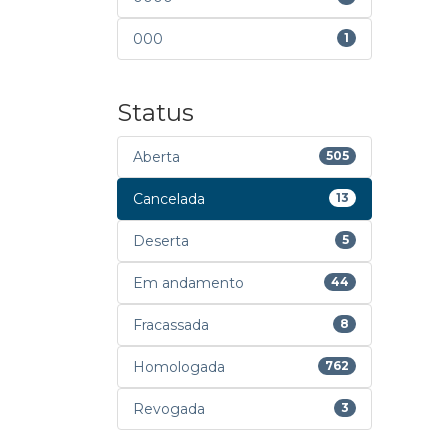
000
1
Status
Aberta
505
Cancelada
13
Deserta
5
Em andamento
44
Fracassada
8
Homologada
762
Revogada
3