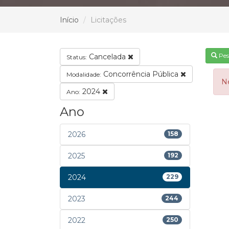
Início
Licitações
Pes
Cancelada
Status:
Concorrência Pública
Modalidade:
N
2024
Ano:
Ano
2026
158
2025
192
2024
229
2023
244
2022
250