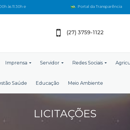
0h às 11:30h e
Portal da Transparência
(27) 3759-1122
Imprensa
Servidor
Redes Sociais
Agric
stão Saúde
Educação
Meio Ambiente
LICITAÇÕES