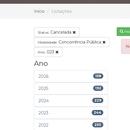
Início
Licitações
Pes
Cancelada
Status:
Concorrência Pública
Modalidade:
N
023
Ano:
Ano
2026
158
2025
192
2024
229
2023
244
2022
250