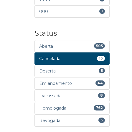
000
1
Status
Aberta
505
Cancelada
13
Deserta
5
Em andamento
44
Fracassada
8
Homologada
762
Revogada
3