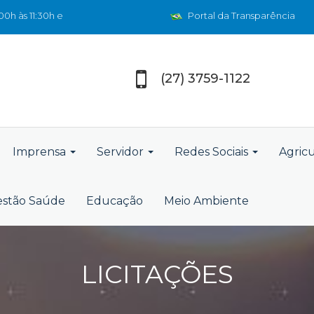
0h às 11:30h e
Portal da Transparência
(27) 3759-1122
Imprensa
Servidor
Redes Sociais
Agric
stão Saúde
Educação
Meio Ambiente
LICITAÇÕES