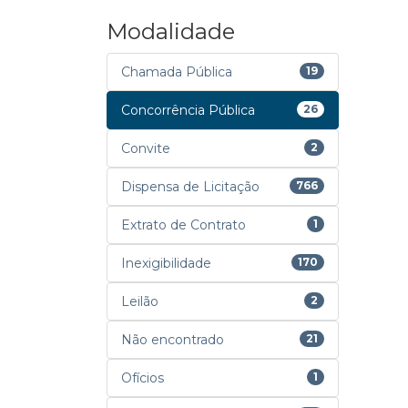
Modalidade
Chamada Pública
19
Concorrência Pública
26
Convite
2
Dispensa de Licitação
766
Extrato de Contrato
1
Inexigibilidade
170
Leilão
2
Não encontrado
21
Ofícios
1