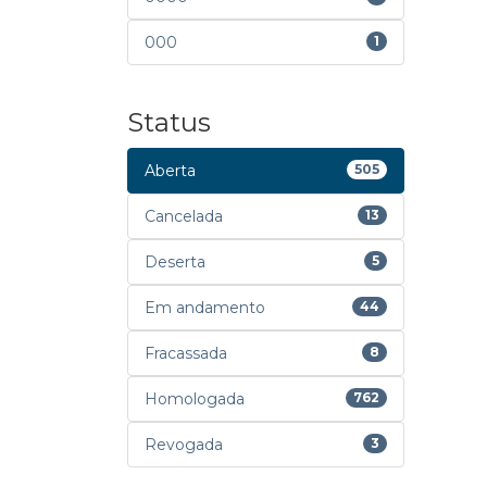
000
1
Status
Aberta
505
Cancelada
13
Deserta
5
Em andamento
44
Fracassada
8
Homologada
762
Revogada
3