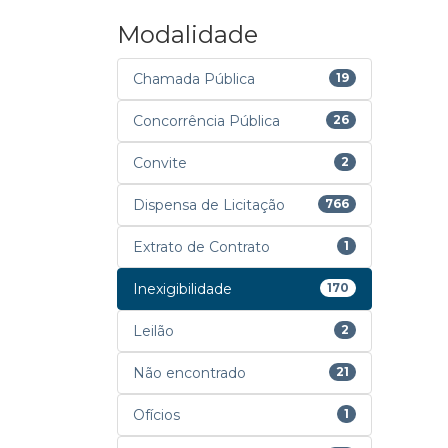
Modalidade
Chamada Pública
19
Concorrência Pública
26
Convite
2
Dispensa de Licitação
766
Extrato de Contrato
1
Inexigibilidade
170
Leilão
2
Não encontrado
21
Ofícios
1