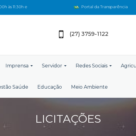
0h às 11:30h e
Portal da Transparência
(27) 3759-1122
Imprensa
Servidor
Redes Sociais
Agric
stão Saúde
Educação
Meio Ambiente
LICITAÇÕES