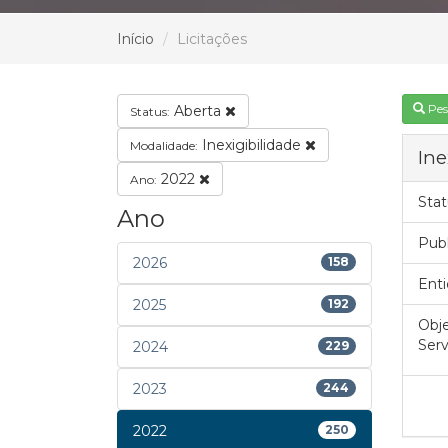
Início
Licitações
Pes
Aberta
Status:
Inexigibilidade
Modalidade:
Ine
2022
Ano:
Stat
Ano
Pub
2026
158
Enti
2025
192
Obje
Ser
2024
229
2023
244
2022
250