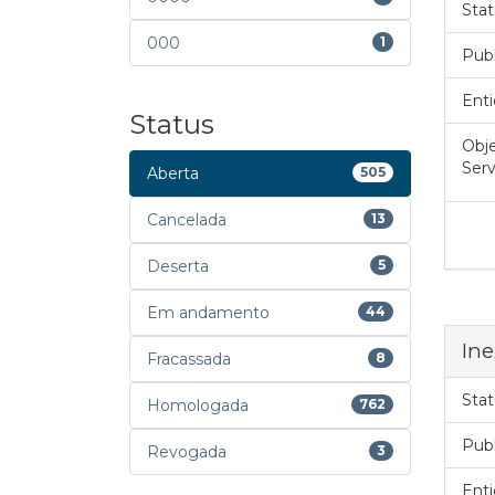
Stat
000
1
Pub
Enti
Status
Obje
Serv
Aberta
505
Cancelada
13
Deserta
5
Em andamento
44
Ine
Fracassada
8
Stat
Homologada
762
Pub
Revogada
3
Enti