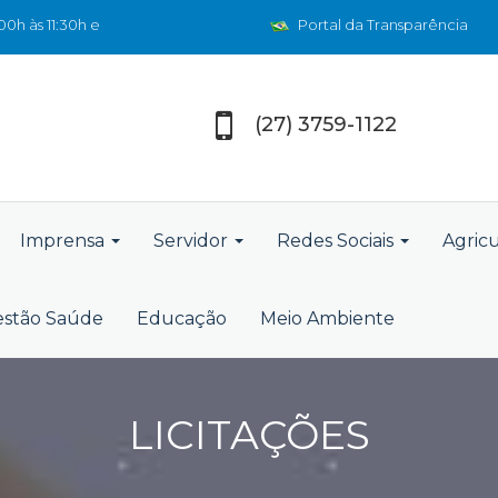
0h às 11:30h e
Portal da Transparência
(27) 3759-1122
Imprensa
Servidor
Redes Sociais
Agric
stão Saúde
Educação
Meio Ambiente
LICITAÇÕES