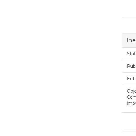
Ine
Stat
Pub
Enti
Obje
Comi
imóv