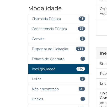
Modalidade
Obje
Aqui
Chamada Pública
19
Concorrência Pública
26
Convite
2
Dispensa de Licitação
766
Ine
Extrato de Contrato
1
Stat
Inexigibilidade
170
Pub
Leilão
2
Enti
Não encontrado
21
Obje
Con
Ofícios
1
eman