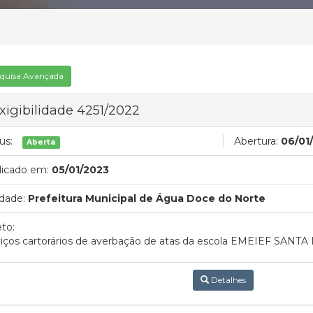
quisa Avançada
xigibilidade 4251/2022
us:
Abertura:
06/01
Aberta
licado em:
05/01/2023
dade:
Prefeitura Municipal de Água Doce do Norte
to:
viços cartorários de averbação de atas da escola EMEIEF SANT
Detalhes