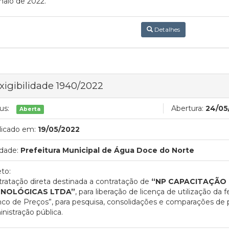
aio de 2022.
Detalhes
xigibilidade 1940/2022
us:
Abertura:
24/05
Aberta
licado em:
19/05/2022
dade:
Prefeitura Municipal de Água Doce do Norte
to:
ratação direta destinada a contratação de
“
NP CAPACITAÇÃO
NOLÓGICAS LTDA”
, para liberação de licença de utilização 
co de Preços”, para pesquisa, consolidações e comparações de p
nistração pública.