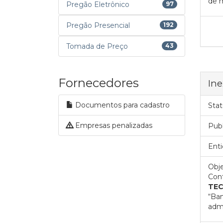
de m
Pregão Eletrônico
97
Pregão Presencial
192
Tomada de Preço
43
Fornecedores
Ine
Documentos para cadastro
Stat
Empresas penalizadas
Pub
Enti
Obje
Cont
TEC
“Ban
admi