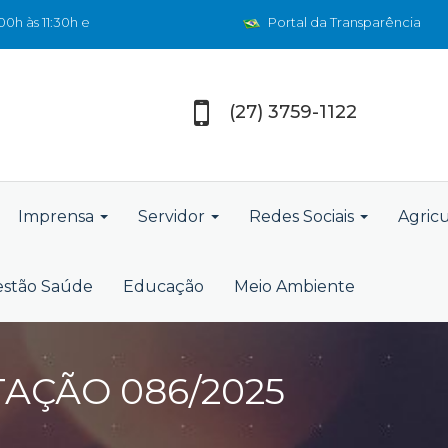
0h às 11:30h e
Portal da Transparência
(27) 3759-1122
Imprensa
Servidor
Redes Sociais
Agric
stão Saúde
Educação
Meio Ambiente
TAÇÃO 086/2025