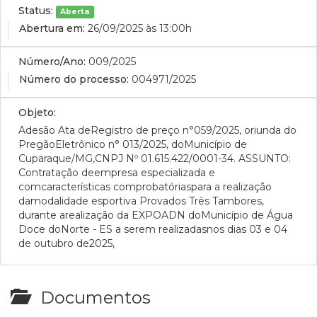
Status:
Aberta
Abertura em:
26/09/2025 às 13:00h
Número/Ano:
009/2025
Número do processo:
004971/2025
Objeto:
Adesão Ata deRegistro de preço n°059/2025, oriunda do
PregãoEletrônico n° 013/2025, doMunicípio de
Cuparaque/MG,CNPJ Nº 01.615.422/0001-34. ASSUNTO:
Contratação deempresa especializada e
comcaracterísticas comprobatóriaspara a realização
damodalidade esportiva Provados Três Tambores,
durante arealização da EXPOADN doMunicípio de Água
Doce doNorte - ES a serem realizadasnos dias 03 e 04
de outubro de2025,
Documentos