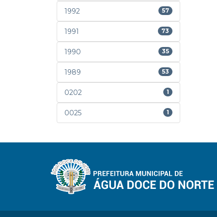
1992
57
1991
73
1990
35
1989
53
0202
1
0025
1