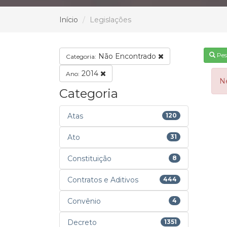
Início
Legislações
Pes
Não Encontrado
Categoria:
2014
Ano:
N
Categoria
Atas
120
Ato
31
Constituição
8
Contratos e Aditivos
444
Convênio
4
Decreto
1351