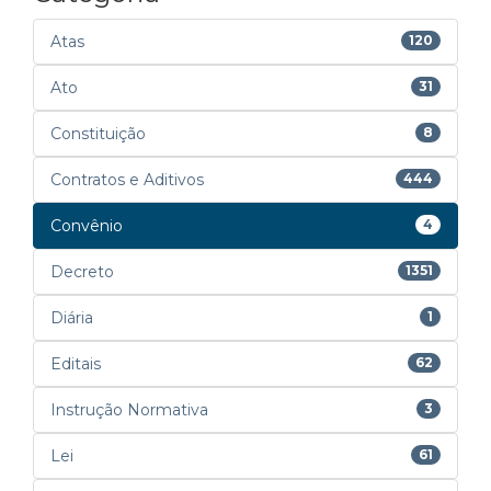
Atas
120
Ato
31
Constituição
8
Contratos e Aditivos
444
Convênio
4
Decreto
1351
Diária
1
Editais
62
Instrução Normativa
3
Lei
61