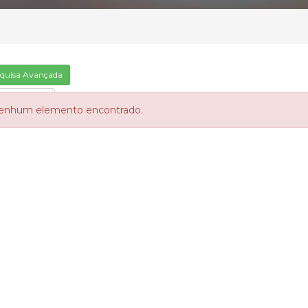
quisa Avançada
arização
enhum elemento encontrado.