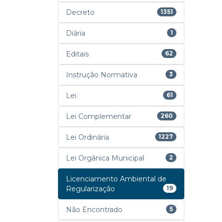
Decreto
1351
Diária
1
Editais
62
Instrução Normativa
3
Lei
61
Lei Complementar
260
Lei Ordinária
1227
Lei Orgânica Municipal
2
Licenciamento Ambiental de
Regularização
19
Não Encontrado
5