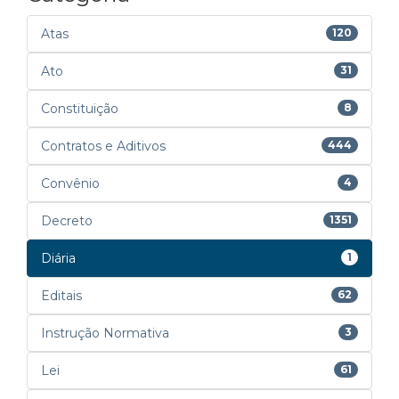
Atas
120
Ato
31
Constituição
8
Contratos e Aditivos
444
Convênio
4
Decreto
1351
Diária
1
Editais
62
Instrução Normativa
3
Lei
61