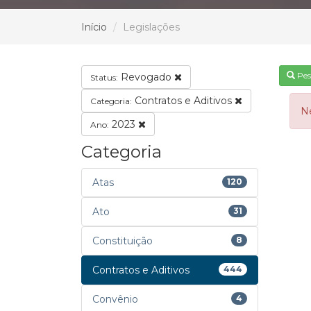
Início
Legislações
Pes
Revogado
Status:
Contratos e Aditivos
Categoria:
N
2023
Ano:
Categoria
Atas
120
Ato
31
Constituição
8
Contratos e Aditivos
444
Convênio
4