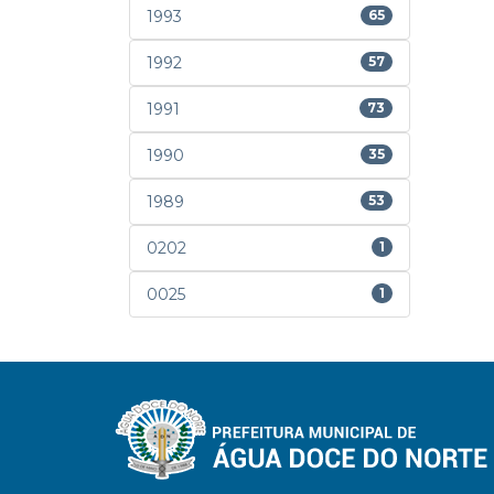
1993
65
1992
57
1991
73
1990
35
1989
53
0202
1
0025
1