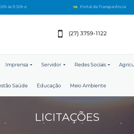
0h às 11:30h e
Portal da Transparência
(27) 3759-1122
Imprensa
Servidor
Redes Sociais
Agric
stão Saúde
Educação
Meio Ambiente
LICITAÇÕES