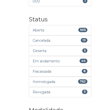
000
1
Status
Aberta
505
Cancelada
13
Deserta
5
Em andamento
44
Fracassada
8
Homologada
762
Revogada
3