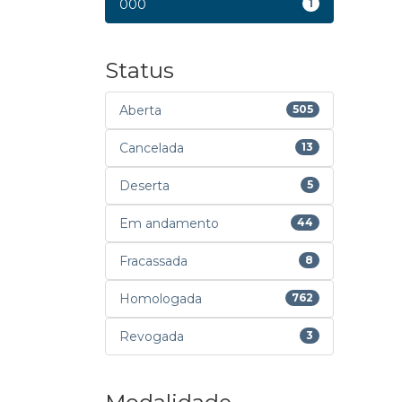
000
1
Status
Aberta
505
Cancelada
13
Deserta
5
Em andamento
44
Fracassada
8
Homologada
762
Revogada
3