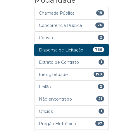
Modalidade
Chamada Pública
19
Concorrência Pública
26
Convite
2
Dispensa de Licitação
766
Extrato de Contrato
1
Inexigibilidade
170
Leilão
2
Não encontrado
21
Ofícios
1
Pregão Eletrônico
97