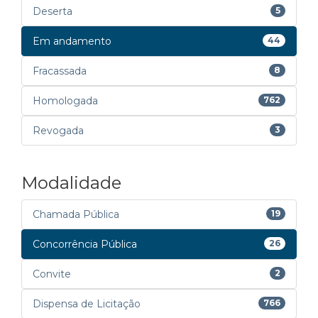
Deserta
5
Em andamento
44
Fracassada
8
Homologada
762
Revogada
3
Modalidade
Chamada Pública
19
Concorrência Pública
26
Convite
2
Dispensa de Licitação
766