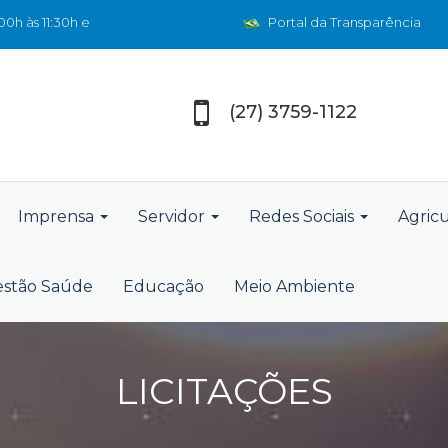
0h às 11:30h e
Portal da Transparência
(27) 3759-1122
Imprensa
Servidor
Redes Sociais
Agric
stão Saúde
Educação
Meio Ambiente
LICITAÇÕES