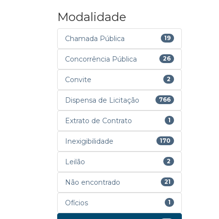
Modalidade
Chamada Pública
19
Concorrência Pública
26
Convite
2
Dispensa de Licitação
766
Extrato de Contrato
1
Inexigibilidade
170
Leilão
2
Não encontrado
21
Ofícios
1