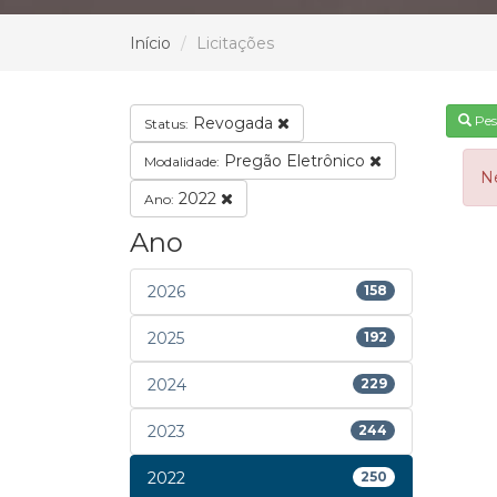
Início
Licitações
Pes
Revogada
Status:
Pregão Eletrônico
Modalidade:
N
2022
Ano:
Ano
2026
158
2025
192
2024
229
2023
244
2022
250