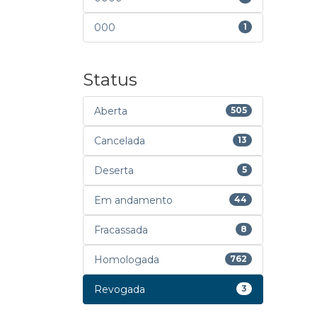
000
1
Status
Aberta
505
Cancelada
13
Deserta
5
Em andamento
44
Fracassada
8
Homologada
762
Revogada
3