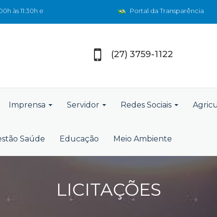
0h às 11:30h e
Portal da Transparência
(27) 3759-1122
Imprensa
Servidor
Redes Sociais
Agric
stão Saúde
Educação
Meio Ambiente
LICITAÇÕES