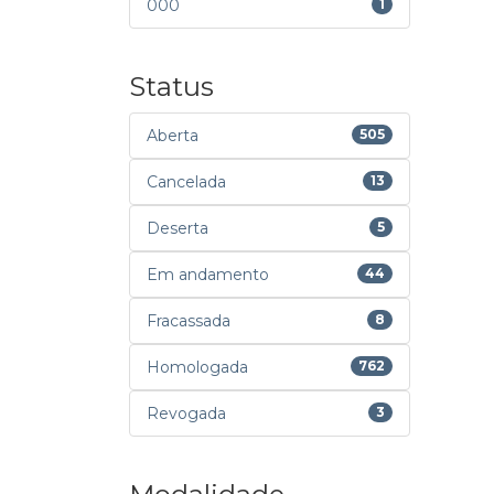
000
1
Status
Aberta
505
Cancelada
13
Deserta
5
Em andamento
44
Fracassada
8
Homologada
762
Revogada
3