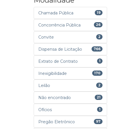
Modalidade
Chamada Pública
19
Concorrência Pública
26
Convite
2
Dispensa de Licitação
766
Extrato de Contrato
1
Inexigibilidade
170
Leilão
2
Não encontrado
21
Ofícios
1
Pregão Eletrônico
97