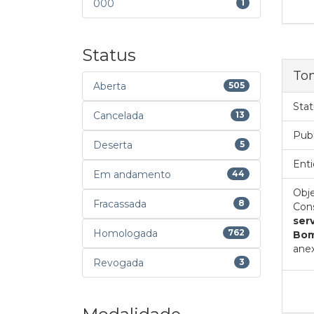
000
1
Status
To
Aberta
505
Stat
Cancelada
13
Pub
Deserta
5
Enti
Em andamento
44
Obje
Fracassada
8
Cons
ser
Homologada
762
Bom
anex
Revogada
3