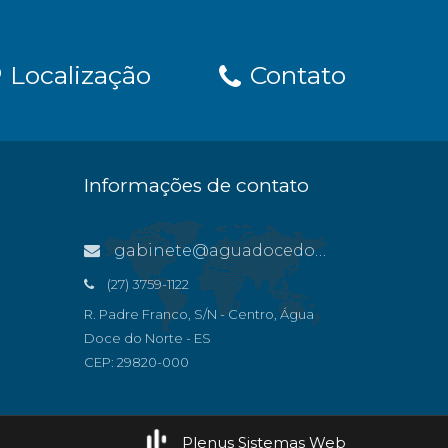
Localização
Contato
Informações de contato
gabinete@aguadocedonorte.es.gov.br
(27) 3759-1122
R. Padre Franco, S/N - Centro, Água
Doce do Norte - ES
CEP: 29820-000
Plenus Sistemas Web