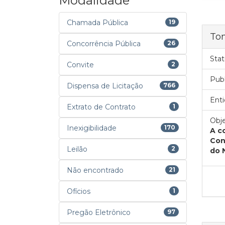
Modalidade
Chamada Pública
19
To
Concorrência Pública
26
Stat
Convite
2
Pub
Dispensa de Licitação
766
Enti
Extrato de Contrato
1
Obje
Inexigibilidade
170
A c
Con
Leilão
2
do 
Não encontrado
21
Ofícios
1
Pregão Eletrônico
97