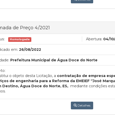
mada de Preço 4/2021
us:
Abertura:
04/10
Homologada
licado em:
26/08/2022
dade:
Prefeitura Municipal de Água Doce do Norte
to:
titui o objeto desta Licitação, a
contratação de empresa espe
viços de engenharia para a Reforma da EMEIEF “José Marq
 Destino, Água Doce do Norte, ES,
mediante condições estab
os.
Detalhes