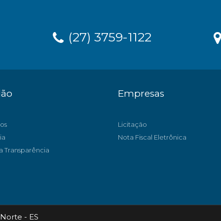
(27) 3759-1122
dão
Empresas
os
Licitação
ia
Nota Fiscal Eletrônica
a Transparência
Norte - ES