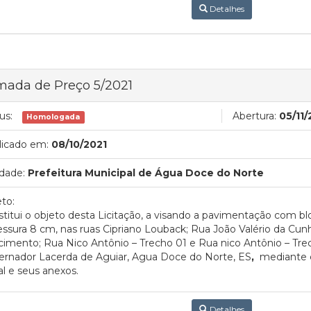
Detalhes
mada de Preço 5/2021
us:
Abertura:
05/11
Homologada
licado em:
08/10/2021
dade:
Prefeitura Municipal de Água Doce do Norte
to:
titui o objeto desta Licitação, a visando a pavimentação com b
ssura 8 cm, nas ruas Cipriano Louback; Rua João Valério da Cun
imento; Rua Nico Antônio – Trecho 01 e Rua nico Antônio – Trec
ernador Lacerda de Aguiar, Agua Doce do Norte, ES
,
mediante 
al e seus anexos.
Detalhes