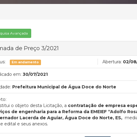
quisa Avançada
mada de Preço 3/2021
us:
Abertura:
02/08
Em andamento
licado em:
30/07/2021
dade:
Prefeitura Municipal de Água Doce do Norte
to:
titui o objeto desta Licitação, a
contratação de empresa espe
viços de engenharia para a Reforma da EMEIEF “Adolfo Rosa 
ernador Lacerda de Aguiar, Água Doce do Norte, ES,
media
e edital e seus anexos.