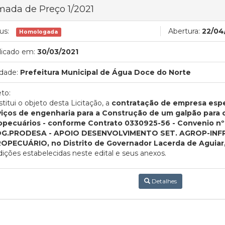
ada de Preço 1/2021
us:
Abertura:
22/04
Homologada
licado em:
30/03/2021
dade:
Prefeitura Municipal de Água Doce do Norte
to:
titui o objeto desta Licitação, a
contratação de empresa espe
viços de engenharia para a Construção de um galpão para 
opecuários - conforme Contrato 0330925-56 - Convenio nº
G.PRODESA - APOIO DESENVOLVIMENTO SET. AGROP-INF
OPECUÁRIO, no Distrito de Governador Lacerda de Aguiar,
ições estabelecidas neste edital e seus anexos.
Detalhes