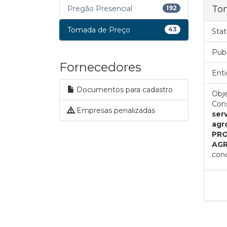
Tom
Pregão Presencial
192
Tomada de Preço
43
Stat
Pub
Fornecedores
Enti
Documentos para cadastro
Obje
Cons
Empresas penalizadas
ser
agr
PRO
AGR
cond