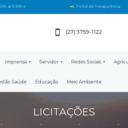
0h às 11:30h e
Portal da Transparência
(27) 3759-1122
Imprensa
Servidor
Redes Sociais
Agric
stão Saúde
Educação
Meio Ambiente
LICITAÇÕES