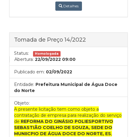
Detalhes
Tomada de Preço 14/2022
Status:
Homologada
Abertura:
22/09/2022 09:00
Publicado em:
02/09/2022
Entidade:
Prefeitura Municipal de Água Doce
do Norte
Objeto:
A presente licitação tem como objeto a
contratação de empresa para realização do serviço
de
REFORMA DO GINÁSIO POLIESPORTIVO
SEBASTIÃO COELHO DE SOUZA, SEDE DO
MUNIICPIO DE ÁGUA DOCE DO NORTE, ES
,