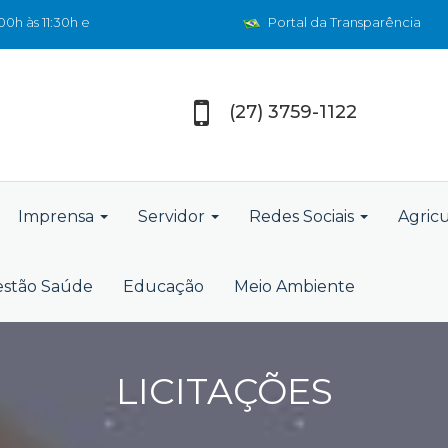
0h às 11:30h e
Portal da Transparência
(27) 3759-1122
Imprensa
Servidor
Redes Sociais
Agric
stão Saúde
Educação
Meio Ambiente
LICITAÇÕES