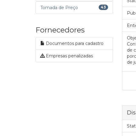
Stat
Tomada de Preço
43
Pub
Enti
Fornecedores
Obje
Documentos para cadastro
Cont
de c
Empresas penalizadas
por
de j
Dis
Stat