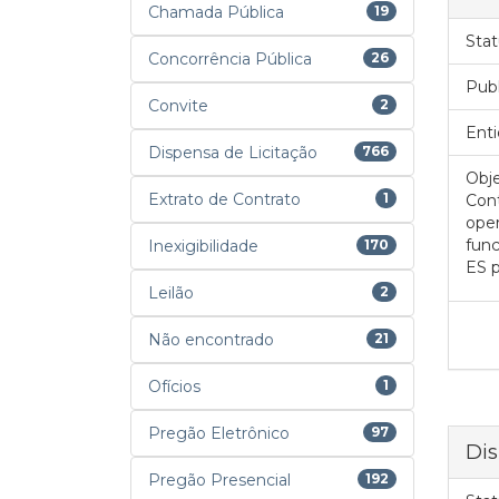
Chamada Pública
19
Stat
Concorrência Pública
26
Pub
Convite
2
Enti
Dispensa de Licitação
766
Obje
Extrato de Contrato
1
Cont
oper
func
Inexigibilidade
170
ES p
Leilão
2
Não encontrado
21
Ofícios
1
Pregão Eletrônico
97
Dis
Pregão Presencial
192