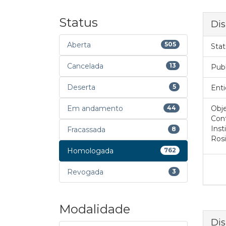
Status
Dis
Aberta
505
Stat
Cancelada
13
Pub
Deserta
5
Enti
Em andamento
44
Obje
Cont
Inst
Fracassada
8
Rosi
Homologada
762
Revogada
3
Modalidade
Dis