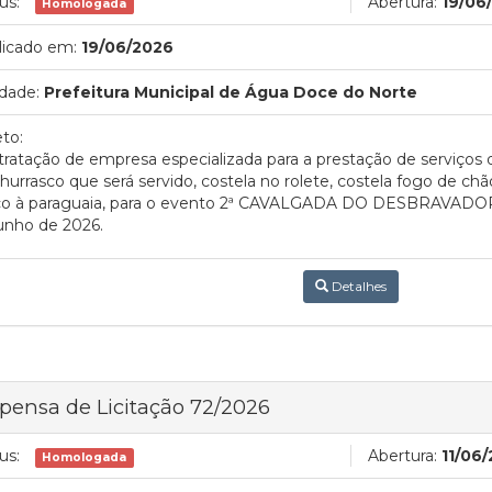
us:
Abertura:
19/06
Homologada
licado em:
19/06/2026
dade:
Prefeitura Municipal de Água Doce do Norte
to:
ratação de empresa especializada para a prestação de serviços
hurrasco que será servido, costela no rolete, costela fogo de chão, 
co à paraguaia, para o evento 2ª CAVALGADA DO DESBRAVADOR, 
unho de 2026.
Detalhes
pensa de Licitação 72/2026
us:
Abertura:
11/06
Homologada