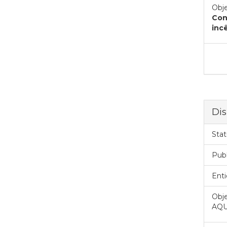
Obje
Con
inc
Dis
Stat
Pub
Enti
Obje
AQU