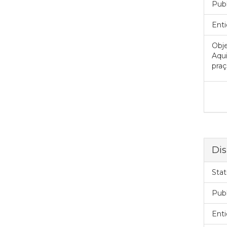
Pub
Enti
Obje
Aqui
praç
Dis
Stat
Pub
Enti