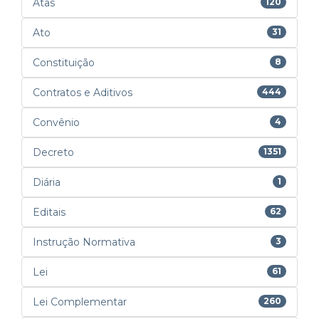
Atas
120
Ato
31
Constituição
8
Contratos e Aditivos
444
Convênio
4
Decreto
1351
Diária
1
Editais
62
Instrução Normativa
3
Lei
61
Lei Complementar
260