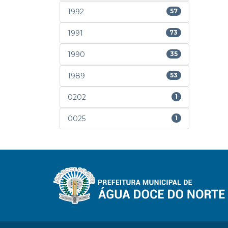
1992
57
1991
73
1990
35
1989
53
0202
1
0025
1