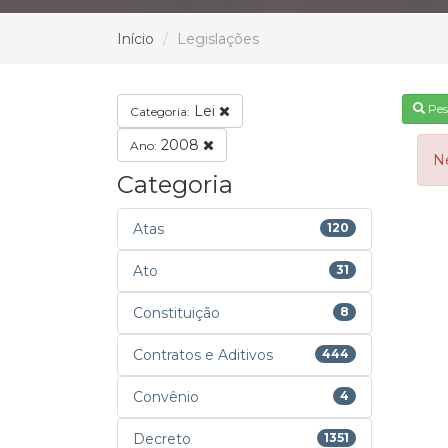
Início
Legislações
Pes
Lei
Categoria:
2008
Ano:
N
Categoria
Atas
120
Ato
31
Constituição
8
Contratos e Aditivos
444
Convênio
4
Decreto
1351