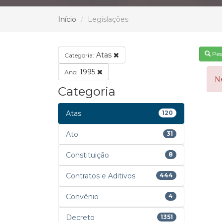
Início
Legislações
Pes
Atas
Categoria:
1995
Ano:
N
Categoria
Atas
120
Ato
31
Constituição
8
Contratos e Aditivos
444
Convênio
4
Decreto
1351