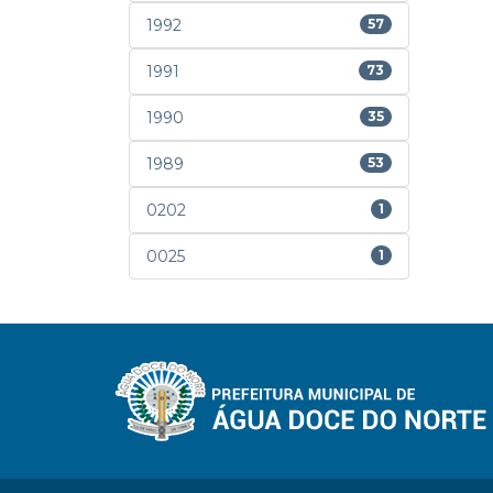
1992
57
1991
73
1990
35
1989
53
0202
1
0025
1