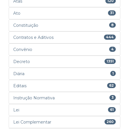
Atas
120
Ato
31
Constituição
8
Contratos e Aditivos
444
Convênio
4
Decreto
1351
Diária
1
Editais
62
Instrução Normativa
3
Lei
61
Lei Complementar
260