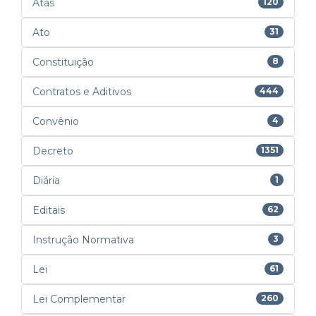
Atas
120
Ato
31
Constituição
8
Contratos e Aditivos
444
Convênio
4
Decreto
1351
Diária
1
Editais
62
Instrução Normativa
3
Lei
61
Lei Complementar
260