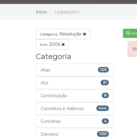
Início
Legislações
Pes
Resolução
Categoria:
2006
Ano:
N
Categoria
Atas
120
Ato
31
Constituição
8
Contratos e Aditivos
444
Convênio
4
Decreto
1351