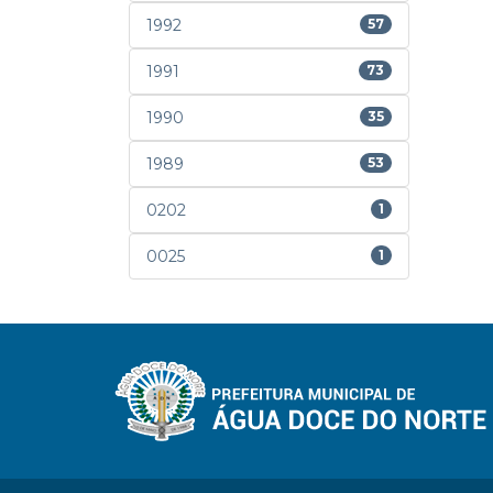
1992
57
1991
73
1990
35
1989
53
0202
1
0025
1