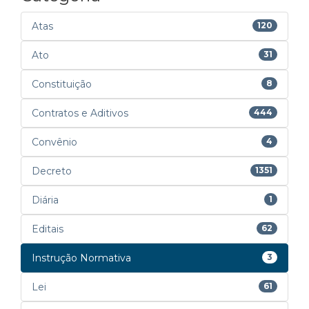
Atas
120
Ato
31
Constituição
8
Contratos e Aditivos
444
Convênio
4
Decreto
1351
Diária
1
Editais
62
Instrução Normativa
3
Lei
61