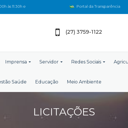
0h às 11:30h e
Portal da Transparência
(27) 3759-1122
Imprensa
Servidor
Redes Sociais
Agric
stão Saúde
Educação
Meio Ambiente
LICITAÇÕES