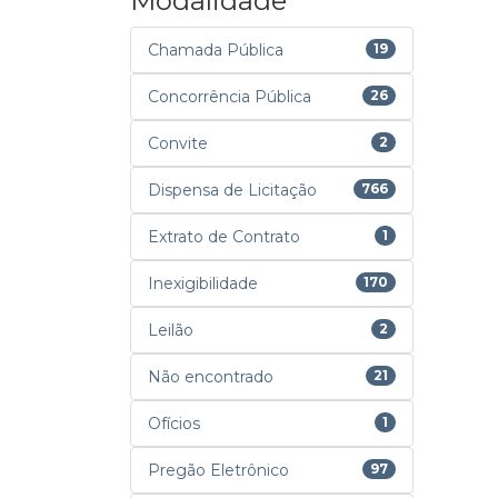
Modalidade
Chamada Pública
19
Concorrência Pública
26
Convite
2
Dispensa de Licitação
766
Extrato de Contrato
1
Inexigibilidade
170
Leilão
2
Não encontrado
21
Ofícios
1
Pregão Eletrônico
97