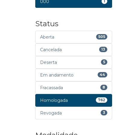
000
1
Status
Aberta
505
Cancelada
13
Deserta
5
Em andamento
44
Fracassada
8
Homologada
762
Revogada
3