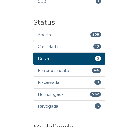
000
1
Status
Aberta
505
Cancelada
13
Deserta
5
Em andamento
44
Fracassada
8
Homologada
762
Revogada
3