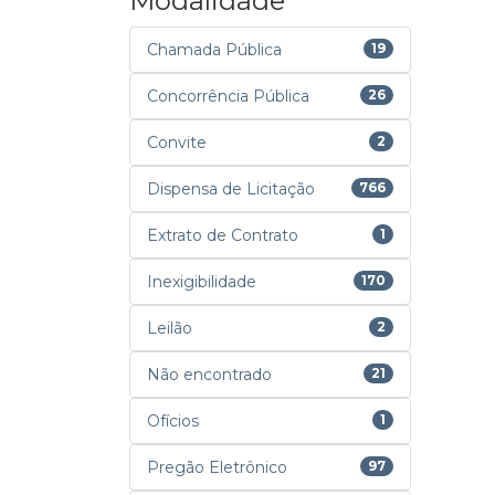
Modalidade
Chamada Pública
19
Concorrência Pública
26
Convite
2
Dispensa de Licitação
766
Extrato de Contrato
1
Inexigibilidade
170
Leilão
2
Não encontrado
21
Ofícios
1
Pregão Eletrônico
97