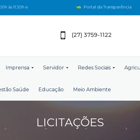
0h às 11:30h e
Portal da Transparência
(27) 3759-1122
Imprensa
Servidor
Redes Sociais
Agric
stão Saúde
Educação
Meio Ambiente
LICITAÇÕES