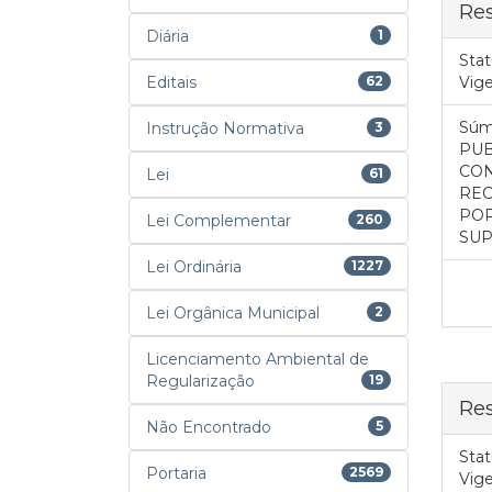
Re
Diária
1
Stat
Editais
62
Vig
Súm
Instrução Normativa
3
PUB
CON
Lei
61
REC
POR
Lei Complementar
260
SUP
Lei Ordinária
1227
Lei Orgânica Municipal
2
Licenciamento Ambiental de
Regularização
19
Res
Não Encontrado
5
Stat
Portaria
2569
Vig