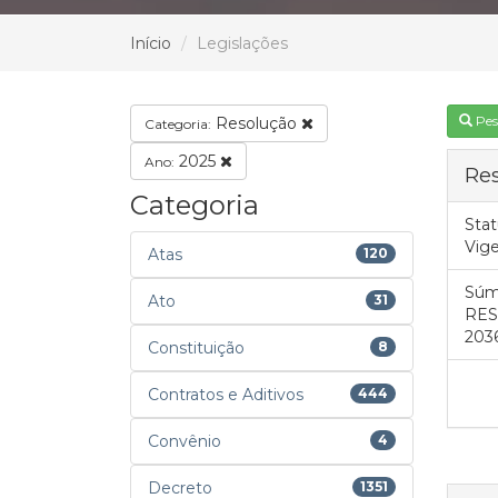
Início
Legislações
Pes
Resolução
Categoria:
2025
Ano:
Res
Categoria
Stat
Vig
Atas
120
Súm
Ato
31
RESO
2036
Constituição
8
Contratos e Aditivos
444
Convênio
4
Decreto
1351