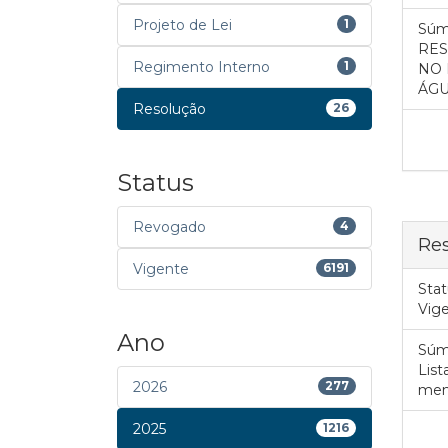
Projeto de Lei
1
Súm
RES
Regimento Interno
1
NO 
ÁGU
Resolução
26
Status
Revogado
4
Res
Vigente
6191
Stat
Vig
Ano
Súm
List
2026
277
mem
2025
1216