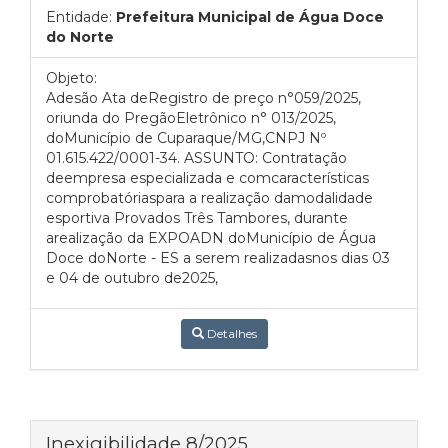
Entidade:
Prefeitura Municipal de Água Doce
do Norte
Objeto:
Adesão Ata deRegistro de preço n°059/2025,
oriunda do PregãoEletrônico n° 013/2025,
doMunicípio de Cuparaque/MG,CNPJ Nº
01.615.422/0001-34. ASSUNTO: Contratação
deempresa especializada e comcaracterísticas
comprobatóriaspara a realização damodalidade
esportiva Provados Três Tambores, durante
arealização da EXPOADN doMunicípio de Água
Doce doNorte - ES a serem realizadasnos dias 03
e 04 de outubro de2025,
Detalhes
Inexigibilidade 8/2025