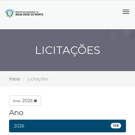
Tog
navi
LICITAÇÕES
Início
Licitações
2026
Ano:
Ano
2026
158