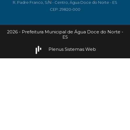
R. Padre Franco, S/N - Centro, Água Doce do Norte - ES
CEP: 29820-000
2026 - Prefeitura Municipal de Água Doce do Norte -
ES
Plenus Sistemas Web