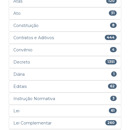
Atas
120
Ato
31
Constituição
8
Contratos e Aditivos
444
Convênio
4
Decreto
1351
Diária
1
Editais
62
Instrução Normativa
3
Lei
61
Lei Complementar
260