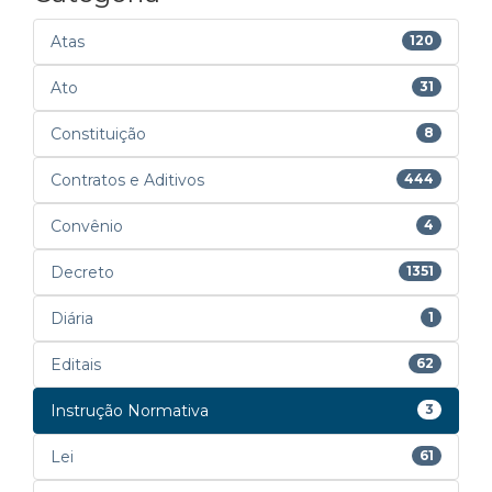
Atas
120
Ato
31
Constituição
8
Contratos e Aditivos
444
Convênio
4
Decreto
1351
Diária
1
Editais
62
Instrução Normativa
3
Lei
61