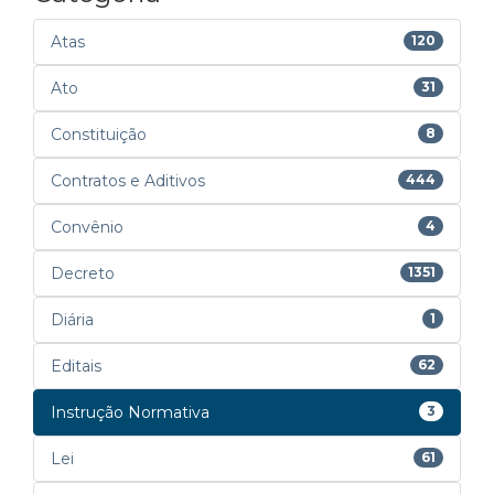
Atas
120
Ato
31
Constituição
8
Contratos e Aditivos
444
Convênio
4
Decreto
1351
Diária
1
Editais
62
Instrução Normativa
3
Lei
61