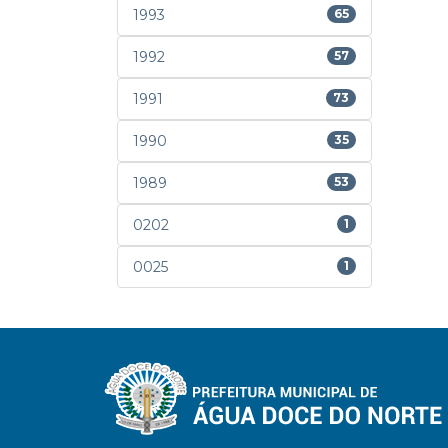
1993
65
1992
57
1991
73
1990
35
1989
53
0202
1
0025
1