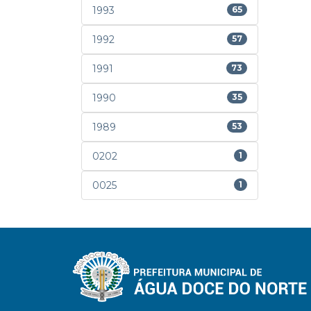
1993
65
1992
57
1991
73
1990
35
1989
53
0202
1
0025
1