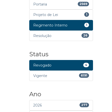
Portaria
2569
Projeto de Lei
1
Regimento Interno
1
Resolução
26
Status
Revogado
4
Vigente
6191
Ano
2026
277