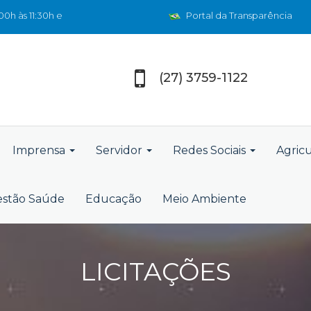
0h às 11:30h e
Portal da Transparência
(27) 3759-1122
Imprensa
Servidor
Redes Sociais
Agric
stão Saúde
Educação
Meio Ambiente
LICITAÇÕES