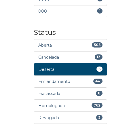
000
1
Status
Aberta
505
Cancelada
13
Deserta
5
Em andamento
44
Fracassada
8
Homologada
762
Revogada
3