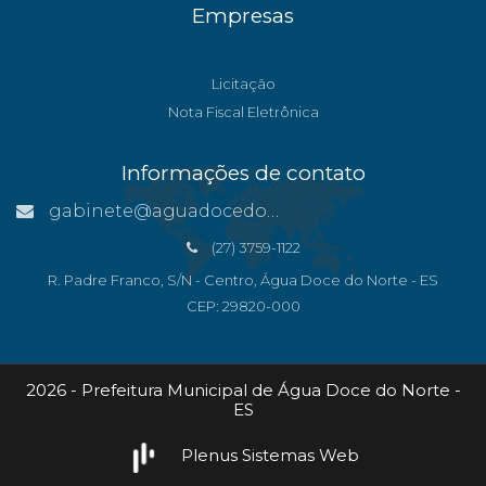
Empresas
Licitação
Nota Fiscal Eletrônica
Informações de contato
gabinete@aguadocedonorte.es.gov.br
(27) 3759-1122
R. Padre Franco, S/N - Centro, Água Doce do Norte - ES
CEP: 29820-000
2026 - Prefeitura Municipal de Água Doce do Norte -
ES
Plenus Sistemas Web