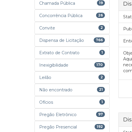
Dis
Chamada Pública
19
Concorrência Pública
26
Stat
Convite
2
Pub
Dispensa de Licitação
766
Enti
Extrato de Contrato
1
Obje
Aqu
nece
Inexigibilidade
170
comp
Leilão
2
Não encontrado
21
Ofícios
1
Pregão Eletrônico
97
Dis
Pregão Presencial
192