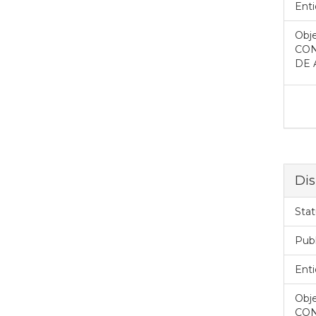
Enti
Obje
CON
DE 
Dis
Stat
Pub
Enti
Obje
CON