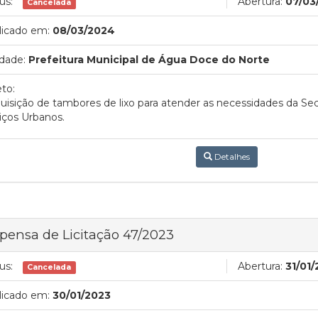
us:
Abertura:
07/03
Cancelada
licado em:
08/03/2024
dade:
Prefeitura Municipal de Água Doce do Norte
to:
uisição de tambores de lixo para atender as necessidades da Sec
iços Urbanos.
Detalhes
pensa de Licitação 47/2023
us:
Abertura:
31/01
Cancelada
licado em:
30/01/2023