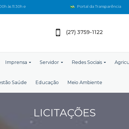
0h às 11:30h e
Portal da Transparência
(27) 3759-1122
Imprensa
Servidor
Redes Sociais
Agric
stão Saúde
Educação
Meio Ambiente
LICITAÇÕES