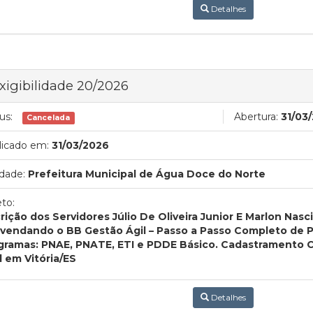
Detalhes
xigibilidade 20/2026
us:
Abertura:
31/03
Cancelada
licado em:
31/03/2026
dade:
Prefeitura Municipal de Água Doce do Norte
to:
crição dos Servidores Júlio De Oliveira Junior E Marlon Nas
vendando o BB Gestão Ágil – Passo a Passo Completo de 
gramas: PNAE, PNATE, ETI e PDDE Básico. Cadastramento C
l em Vitória/ES
Detalhes