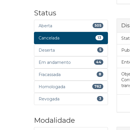
Status
Dis
Aberta
505
Cancelada
13
Stat
Deserta
5
Pub
Enti
Em andamento
44
Obje
Fracassada
8
Cont
tran
Homologada
762
Revogada
3
Modalidade