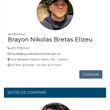
Secretario(a):
Brayon Nikolas Bretas Elizeu
(27) 37591140
saude@aguadocedonorte.es.gov.br
Rua Vereador Merson Vieira, S/N - Centro
07:30h às 11:30h - 13:00h às 17:00h
Conhecer
SETOR DE COMPRAS