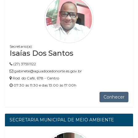
Secretario(a):
Isaías Dos Santos
(27) 37591122
gabinete@aguadocedonorte.es.gov.br
Rod. do Café, 678 - Centro
07:30 às 11:30 e das 13:00 às 17:00h
Conhecer
SECRETARIA MUNICIPAL DE MEIO AMBIENTE