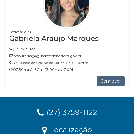
Secretario(a):
Gabriela Araujo Marques
(27) 37591122
tesouraria@aguadocedonorte.es.gov.br
Av. Sebastião Coelho de Souza, 570 - Centro
07:30h às 11:30h - 13:00h às 17:00h
Conhecer
(27) 3759-1122
Localização