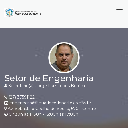
Tog
navi
Setor de Engenharia
Secretario(a): Jorge Luiz Lopes Borém
(27) 37591122
engenharia@aguadocedonorte.es.gov.br
Av. Sebastião Coelho de Souza, 570 - Centro
07:30h às 11:30h - 13:00h às 17:00h