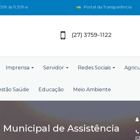
0h às 11:30h e
Portal da Transparência
(27) 3759-1122
Imprensa
Servidor
Redes Sociais
Agric
stão Saúde
Educação
Meio Ambiente
a Municipal de Assistência