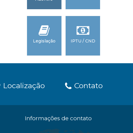
do Espíri
Santo -
AMUNE
Legislação
IPTU / CND
Tribunal
Contas 
Estado 
Espírito Sa
TCEES
Localização
Contato
Informações de contato