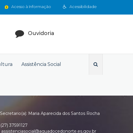
Acesso à Informação
Acessibilidade
Ouvidoria
ultura
Assistência Social
Secretario(a): Maria Aparecida dos Santos Rocha
(27) 37591127
assistenciasocial@aguadocedonorte.es.gov.br