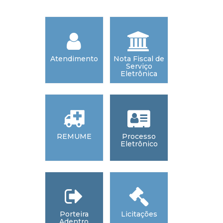
Atendimento
Nota Fiscal de
Webmai
Serviço
Eletrônica
REMUME
Processo
Acesso 
Eletrônico
Informaç
Porteira
Licitações
Diário Ofic
Adentro
dos Municí