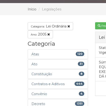
Início
Legislações
Pes
Lei Ordinária
Categoria:
2005
Ano:
Lei
Categoria
Stat
Vig
Atas
120
Súm
Ato
31
EQU
EXE
Constituição
8
DÁ 
Contratos e Aditivos
444
Convênio
4
Decreto
1351