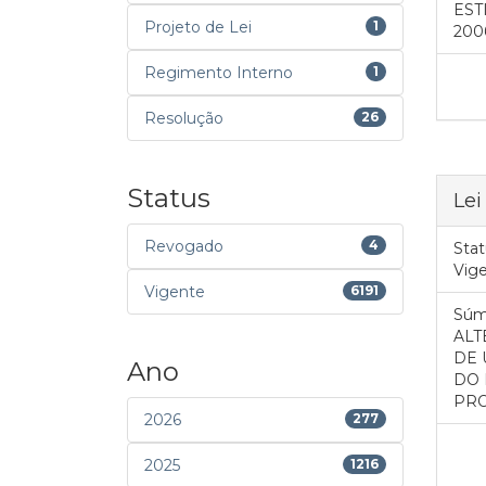
EST
Projeto de Lei
1
200
Regimento Interno
1
Resolução
26
Status
Lei
Revogado
4
Stat
Vig
Vigente
6191
Súm
ALT
DE 
Ano
DO 
PRO
2026
277
2025
1216