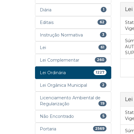
Lei
Diária
1
Editais
62
Stat
Vig
Instrução Normativa
3
Súm
AUT
Lei
61
SUP
Lei Complementar
260
Lei Ordinária
1227
Lei Orgânica Municipal
2
Licenciamento Ambiental de
Lei
Regularização
19
Stat
Não Encontrado
5
Vig
Portaria
2569
Súm