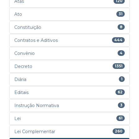
Atas
120
Ato
31
Constituição
8
Contratos e Aditivos
444
Convênio
4
Decreto
1351
Diária
1
Editais
62
Instrução Normativa
3
Lei
61
Lei Complementar
260