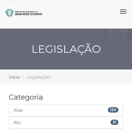
Tog
navi
LEGISLAÇÃO
Início
Legislações
Categoria
Atas
120
Ato
31